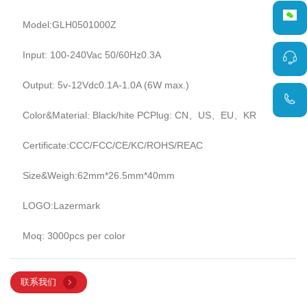
Model:GLH0501000Z
Input: 100-240Vac 50/60Hz0.3A
Output: 5v-12Vdc0.1A-1.0A (6W max.)
Color&Material: Black/hite PCPlug: CN、US、EU、KR
Certificate:CCC/FCC/CE/KC/ROHS/REAC
Size&Weigh:62mm*26.5mm*40mm
LOGO:Lazermark
Moq: 3000pcs per color
联系我们